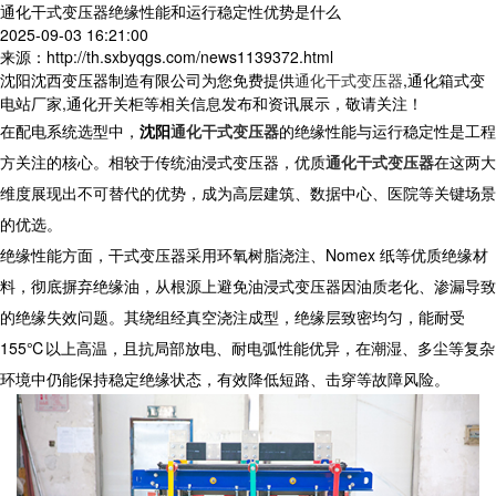
通化干式变压器绝缘性能和运行稳定性优势是什么
2025-09-03 16:21:00
来源：http://th.sxbyqgs.com/news1139372.html
沈阳沈西变压器制造有限公司为您免费提供
通化干式变压器
,通化箱式变
电站厂家,通化开关柜等相关信息发布和资讯展示，敬请关注！
在配电系统选型中，
沈阳
通化干式变压器
的绝缘性能与运行稳定性是工程
方关注的核心。相较于传统油浸式变压器，优质
通化干式变压器
在这两大
维度展现出不可替代的优势，成为高层建筑、数据中心、医院等关键场景
的优选。​
绝缘性能方面，
干式变压器
采用环氧树脂浇注、Nomex 纸等优质绝缘材
料，彻底摒弃绝缘油，从根源上避免油浸式变压器因油质老化、渗漏导致
的绝缘失效问题。其绕组经真空浇注成型，绝缘层致密均匀，能耐受
155℃以上高温，且抗局部放电、耐电弧性能优异，在潮湿、多尘等复杂
环境中仍能保持稳定绝缘状态，有效降低短路、击穿等故障风险。​